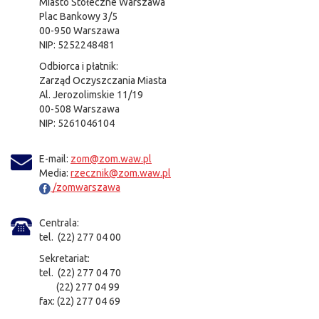
Miasto Stołeczne Warszawa
Plac Bankowy 3/5
00-950 Warszawa
NIP: 5252248481
Odbiorca i płatnik:
Zarząd Oczyszczania Miasta
Al. Jerozolimskie 11/19
00-508 Warszawa
NIP: 5261046104
E-mail:
zom@zom.waw.pl
Media:
rzecznik@zom.waw.pl
/zomwarszawa
Centrala:
tel. (22) 277 04 00
Sekretariat:
tel. (22) 277 04 70
(22) 277 04 99
fax: (22) 277 04 69