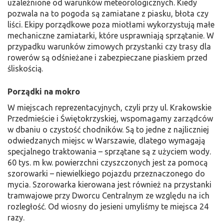
uzależnione od warunków meteorologicznych. Kiedy
pozwala na to pogoda są zamiatane z piasku, błota czy
liści. Ekipy porządkowe poza miotłami wykorzystują małe
mechaniczne zamiatarki, które usprawniają sprzątanie. W
przypadku warunków zimowych przystanki czy trasy dla
rowerów są odśnieżane i zabezpieczane piaskiem przed
śliskością.
Porządki na mokro
W miejscach reprezentacyjnych, czyli przy ul. Krakowskie
Przedmieście i Świętokrzyskiej, wspomagamy zarządców
w dbaniu o czystość chodników. Są to jedne z najliczniej
odwiedzanych miejsc w Warszawie, dlatego wymagają
specjalnego traktowania – sprzątane są z użyciem wody.
60 tys. m kw. powierzchni czyszczonych jest za pomocą
szorowarki – niewielkiego pojazdu przeznaczonego do
mycia. Szorowarka kierowana jest również na przystanki
tramwajowe przy Dworcu Centralnym ze względu na ich
rozległość. Od wiosny do jesieni umyliśmy te miejsca 24
razy.