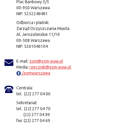
Plac Bankowy 3/5
00-950 Warszawa
NIP: 5252248481
Odbiorca i płatnik:
Zarząd Oczyszczania Miasta
Al. Jerozolimskie 11/19
00-508 Warszawa
NIP: 5261046104
E-mail:
zom@zom.waw.pl
Media:
rzecznik@zom.waw.pl
/zomwarszawa
Centrala:
tel. (22) 277 04 00
Sekretariat:
tel. (22) 277 04 70
(22) 277 04 99
fax: (22) 277 04 69