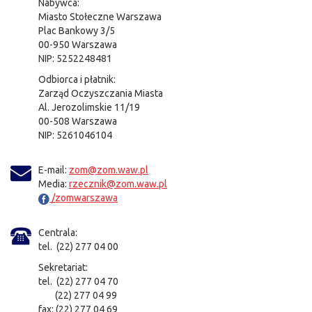
Nabywca:
Miasto Stołeczne Warszawa
Plac Bankowy 3/5
00-950 Warszawa
NIP: 5252248481
Odbiorca i płatnik:
Zarząd Oczyszczania Miasta
Al. Jerozolimskie 11/19
00-508 Warszawa
NIP: 5261046104
E-mail:
zom@zom.waw.pl
Media:
rzecznik@zom.waw.pl
/zomwarszawa
Centrala:
tel. (22) 277 04 00
Sekretariat:
tel. (22) 277 04 70
(22) 277 04 99
fax: (22) 277 04 69