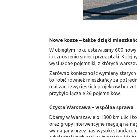
Nowe kosze – także dzięki mieszka
W ubiegłym roku ustawiliśmy 600 nowyc
i roznoszeniu śmieci przez ptaki. Kole
wysłużone pojemniki, z których warszawi
Zarówno konieczność wymiany starych ko
to robić również mieszkańcy za pośre
realizacji zwycięskich projektów budżet
przybyło łącznie 26 pojemników.
Czysta Warszawa – wspólna sprawa
Dbamy w Warszawie o 1300 km ulic i to
oraz grupy interwencyjne reagują na na
wymagany przez nas wysoki standard ut