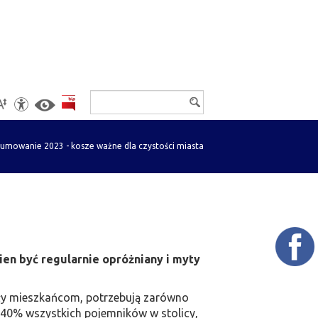
Wyszukiwarka
Ustawienia
umowanie 2023 - kosze ważne dla czystości miasta
ien być regularnie opróżniany i myty
żyły mieszkańcom, potrzebują zarówno
. 40% wszystkich pojemników w stolicy,