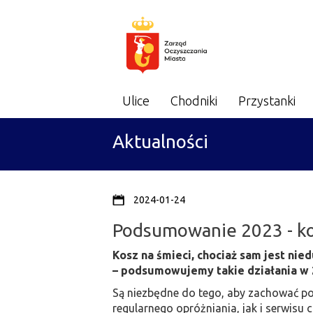
Zarząd
Menu
Ulice
Chodniki
Przystanki
główne
Oczyszczania
Aktualności
Miasta
2024-01-24
Podsumowanie 2023 - kos
Kosz na śmieci, chociaż sam jest nie
– podsumowujemy takie działania w 2
Są niezbędne do tego, aby zachować po
regularnego opróżniania, jak i serwisu 