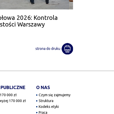
połowa 2026: Kontrola
ystości Warszawy
strona do druku
 PUBLICZNE
O NAS
170 000 zł
Czym się zajmujemy
yżej 170 000 zł
Struktura
Kodeks etyki
Praca