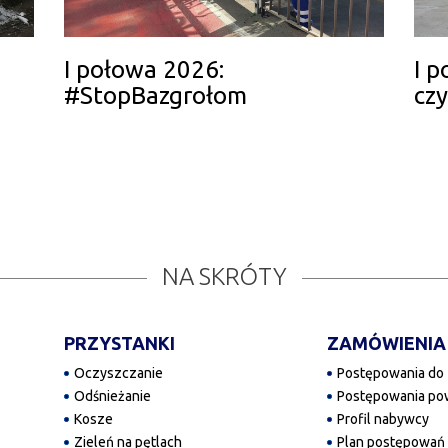
I połowa 2026:
I 
#StopBazgrołom
cz
NA SKRÓTY
PRZYSTANKI
ZAMÓWIENIA
Oczyszczanie
Postępowania do 
Odśnieżanie
Postępowania pow
Kosze
Profil nabywcy
Zieleń na pętlach
Plan postępowań