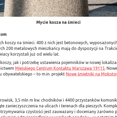
Mycie kosza na śmieci
ńcom
h koszy na śmieci. 400 z nich jest betonowych, wyposażonych
jnych 200 metalowych mieszkańcy mają do dyspozycji na Trakcie
acy korzystali już od wielu lat.
szy, jak i potrzebę ustawienia pojemników w nowej lokalizacj
dnictwem
Miejskiego Centrum Kontaktu Warszawa 19115.
Nowe 
u obywatelskiego – to m.in. projekt
Nowe śmietniki na Mokoto
rowisk, 3,5 mln m kw. chodników i 4400 przystanków komunik
głe zanieczyszczenia na ulicach i terenach dla pieszych. Komp
rzymywania czystości jest zauważany i doceniany zarówno pr