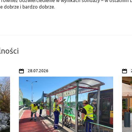
o również odzwierciedlenie w wynikach sondaży – w ostatnim
e dobrze i bardzo dobrze.
lności
28.07.2026