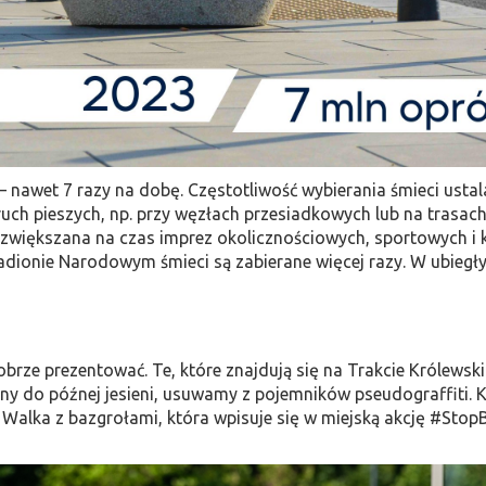
– nawet 7 razy na dobę. Częstotliwość wybierania śmieci usta
ruch pieszych, np. przy węzłach przesiadkowych lub na trasach t
ż zwiększana na czas imprez okolicznościowych, sportowych i 
ionie Narodowym śmieci są zabierane więcej razy. W ubiegły
rze prezentować. Te, które znajdują się na Trakcie Królewskim
ny do późnej jesieni, usuwamy z pojemników pseudograffiti. 
 Walka z bazgrołami, która wpisuje się w miejską akcję #Sto