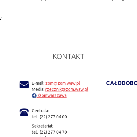
w
KONTAKT
CAŁODOBO
E-mail:
zom@zom.waw.pl
Media:
rzecznik@zom.waw.pl
/zomwarszawa
Centrala:
tel. (22) 277 04 00
Sekretariat:
tel. (22) 277 04 70