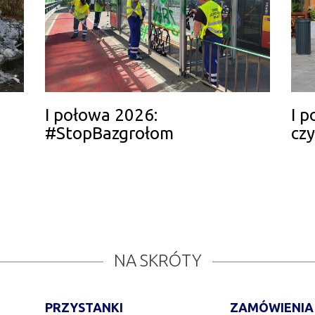
I połowa 2026:
I 
#StopBazgrołom
cz
NA SKRÓTY
PRZYSTANKI
ZAMÓWIENIA