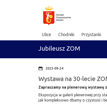
Zarząd
Menu
Ulice
Chodniki
Przystanki
główne
Oczyszczania
Jubileusz ZOM
Miasta
2023-09-24
Wystawa na 30-lecie Z
Zapraszamy na plenerową wystawę z o
Ekspozycja w galerii plenerowej przy s
jak kompleksowo dbamy o czystość i be