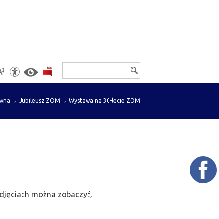
Wyszukiwarka
Ustawienia
ówna
Jubileusz ZOM
Wystawa na 30-lecie ZOM
 zdjęciach można zobaczyć,