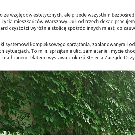
lko ze względów estetycznych, ale przede wszystkim bezpośre
o życia mieszkańców Warszawy. Już od trzech dekad pracujemy
ard czystości wyróżnia stolicę spośród innych miast, co zauw
zięki systemowi kompleksowego sprzątania, zaplanowanym i
sytuacjach. To m.in. sprzątanie ulic, zamiatanie i mycie ch
y i nad ranem. Dlatego wystawa z okazji 30-lecia Zarządu Ocz