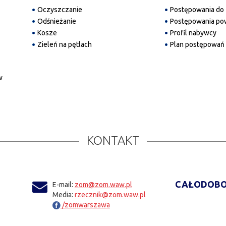
Oczyszczanie
Postępowania do 
Odśnieżanie
Postępowania pow
Kosze
Profil nabywcy
Zieleń na pętlach
Plan postępowań
w
KONTAKT
CAŁODOBO
E-mail:
zom@zom.waw.pl
Media:
rzecznik@zom.waw.pl
/zomwarszawa