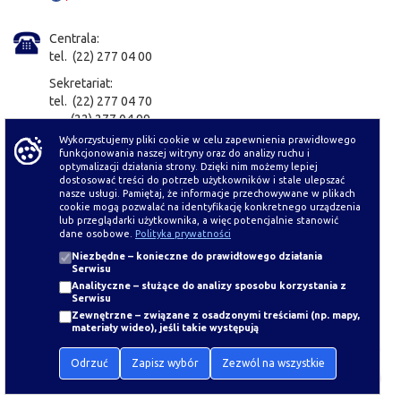
Centrala:
tel. (22) 277 04 00
Sekretariat:
tel. (22) 277 04 70
(22) 277 04 99
fax: (22) 277 04 69
Wykorzystujemy pliki cookie w celu zapewnienia prawidłowego
funkcjonowania naszej witryny oraz do analizy ruchu i
optymalizacji działania strony. Dzięki nim możemy lepiej
e-Doręczenia
dostosować treści do potrzeb użytkowników i stale ulepszać
nasze usługi. Pamiętaj, że informacje przechowywane w plikach
AE:PL-18836-90433-SGBRG-32
cookie mogą pozwalać na identyfikację konkretnego urządzenia
ZARZĄD OCZYSZCZANIA MIASTA
lub przeglądarki użytkownika, a więc potencjalnie stanowić
dane osobowe.
Polityka prywatności
Elektroniczna skrzynka podawcza
Niezbędne
– konieczne do prawidłowego działania
Serwisu
Analityczne
– służące do analizy sposobu korzystania z
Tłumacz PJM
Serwisu
Zewnętrzne
– związane z osadzonymi treściami (np. mapy,
materiały wideo), jeśli takie występują
CAŁODOBOWO:
Odrzuć
Zapisz wybór
Zezwól na wszystkie