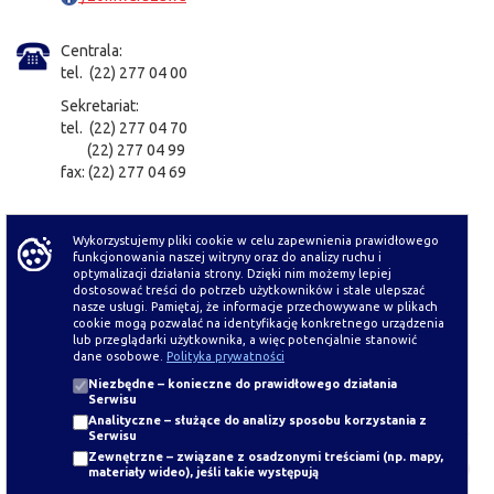
Centrala:
tel. (22) 277 04 00
Sekretariat:
tel. (22) 277 04 70
(22) 277 04 99
fax: (22) 277 04 69
e-Doręczenia
Wykorzystujemy pliki cookie w celu zapewnienia prawidłowego
AE:PL-18836-90433-SGBRG-32
funkcjonowania naszej witryny oraz do analizy ruchu i
ZARZĄD OCZYSZCZANIA MIASTA
optymalizacji działania strony. Dzięki nim możemy lepiej
dostosować treści do potrzeb użytkowników i stale ulepszać
Elektroniczna skrzynka podawcza
nasze usługi. Pamiętaj, że informacje przechowywane w plikach
cookie mogą pozwalać na identyfikację konkretnego urządzenia
lub przeglądarki użytkownika, a więc potencjalnie stanowić
dane osobowe.
Polityka prywatności
Tłumacz PJM
Niezbędne
– konieczne do prawidłowego działania
Serwisu
Analityczne
– służące do analizy sposobu korzystania z
Serwisu
CAŁODOBOWO:
Zewnętrzne
– związane z osadzonymi treściami (np. mapy,
materiały wideo), jeśli takie występują